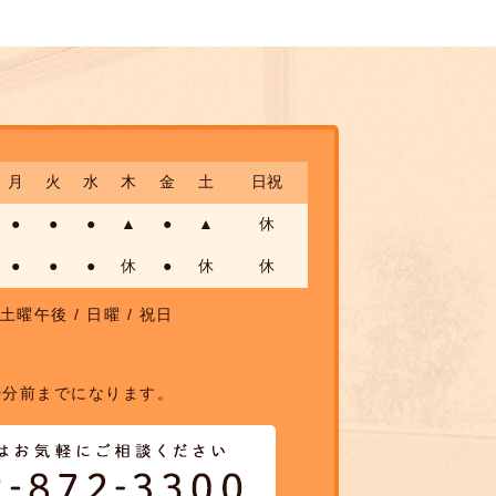
月
火
水
木
金
土
日祝
●
●
●
▲
●
▲
休
●
●
●
休
●
休
休
土曜午後 / 日曜 / 祝日
0分前までになります。