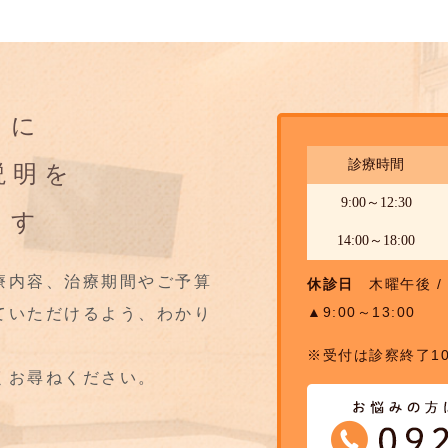
りに
診療時間
説明を
9:00～12:30
ます
14:00～18:00
療内容、治療期間やご予算
休診日
木曜午後 / 
▲9:00～13:00
ていただけるよう、わかり
※受付は診察終了1
くお尋ねください。