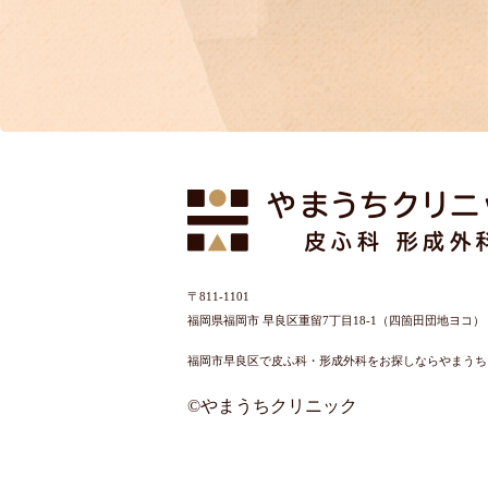
〒811-1101
福岡県福岡市 早良区重留7丁目18-1（四箇田団地ヨコ）
福岡市早良区で皮ふ科・形成外科をお探しならやまうち
©やまうちクリニック